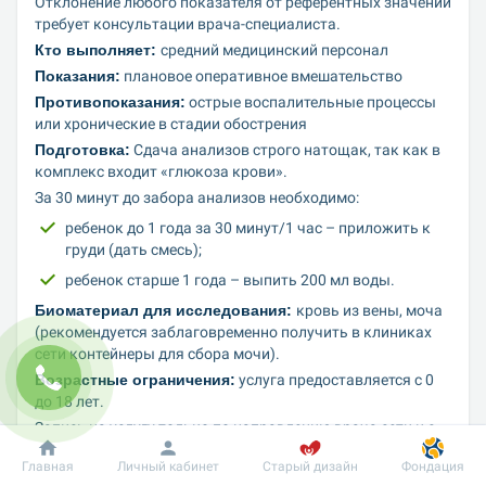
Отклонение любого показателя от референтных значений 
требует консультации врача-специалиста.
Кто выполняет: 
средний медицинский персонал
Показания:
 плановое оперативное вмешательство
Противопоказания:
 острые воспалительные процессы 
или хронические в стадии обострения
Подготовка:
 Сдача анализов строго натощак, так как в 
комплекс входит «глюкоза крови».
За 30 минут до забора анализов необходимо:
ребенок до 1 года за 30 минут/1 час – приложить к 
груди (дать смесь);
ребенок старше 1 года – выпить 200 мл воды.
Биоматериал для исследования: 
кровь из вены, моча 
(рекомендуется заблаговременно получить в клиниках 
сети контейнеры для сбора мочи).
Возрастные ограничения:
 услуга предоставляется с 0 
до 18 лет.
Запись на услугу только по направлению врача сети и с 
указанной датой запланированного оперативного 
Главная
Личный кабинет
Старый дизайн
Фондация
вмешательства.