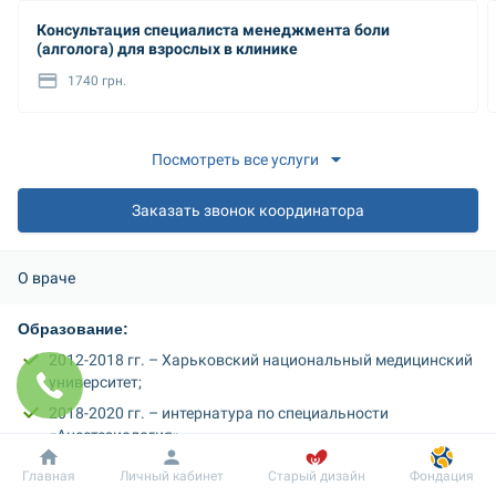
Консультация специалиста менеджмента боли
(алголога) для взрослых в клинике
1740 грн.
Посмотреть все услуги
Заказать звонок координатора
О враче
Образование: 
2012-2018 гг. – Харьковский национальный медицинский 
университет;
2018-2020 гг. – интернатура по специальности 
«Анестезиология»
Добробут
Информация
Пациенту
Главная
Личный кабинет
Старый дизайн
Фондация
Членство в ассоциациях, обществах; посещение 