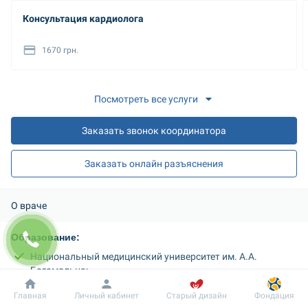
Консультация кардиолога
1670 грн.
Посмотреть все услуги
Заказать звонок координатора
Заказать онлайн разъяснения
О враче
Образование: 
Национальный медицинский университет им. А.А. 
Богомольца;
интернатура по специальности «Внутренние болезни»;
Добробут
Информация
Пациенту
Главная
Личный кабинет
Старый дизайн
Фондация