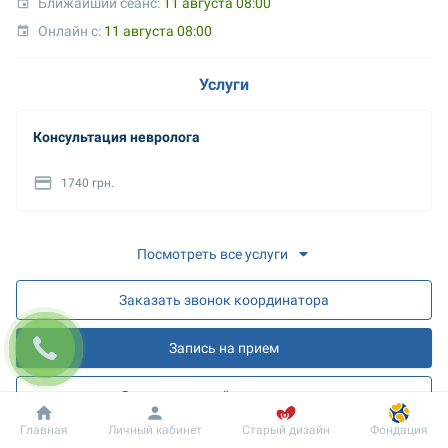
Ближайший сеанс: 
11 августа 08:00
Онлайн с: 
11 августа 08:00
Услуги
Консультация невролога
1740 грн.
Посмотреть все услуги
Заказать звонок координатора
Запись на прием
Запись на онлайн разъяснения
Добробут
Информация
Пациенту
Главная
Личный кабинет
Старый дизайн
Фондация