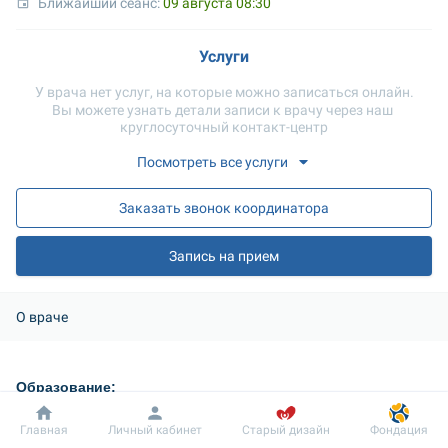
Ближайший сеанс: 
09 августа 08:30
Услуги
У врача нет услуг, на которые можно записаться онлайн.
Вы можете узнать детали записи к врачу через наш 
круглосуточный контакт-центр
Посмотреть все услуги
Заказать звонок координатора
Запись на прием
О враче
Образование: 
Национальный медицинский университет им. А.А. 
Добробут
Информация
Пациенту
Главная
Личный кабинет
Старый дизайн
Фондация
Богомольца