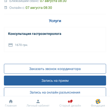
Ближайший сеанс: 
07 августа 08:30
Онлайн с: 
07 августа 08:30
Услуги
Консультация гастроэнтеролога
1670 грн.
Заказать звонок координатора
Запись на прием
Запись на онлайн разъяснения
Добробут
Информация
Пациенту
Главная
Личный кабинет
Старый дизайн
Фондация
О враче