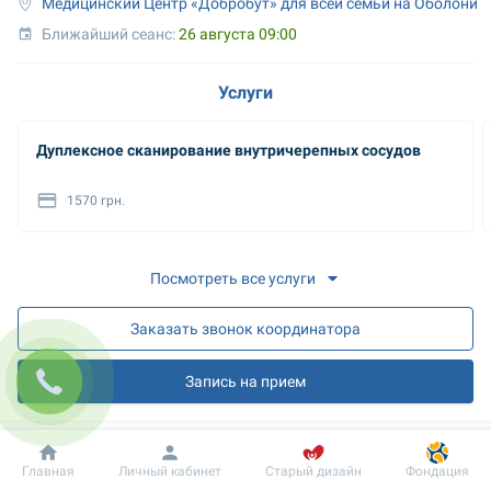
Медицинский Центр «Добробут» для всей семьи на Оболони
Ближайший сеанс: 
26 августа 09:00
Услуги
Дуплексное сканирование внутричерепных сосудов
1570 грн.
Посмотреть все услуги
Заказать звонок координатора
Запись на прием
О враче
Добробут
Информация
Пациенту
Главная
Личный кабинет
Старый дизайн
Фондация