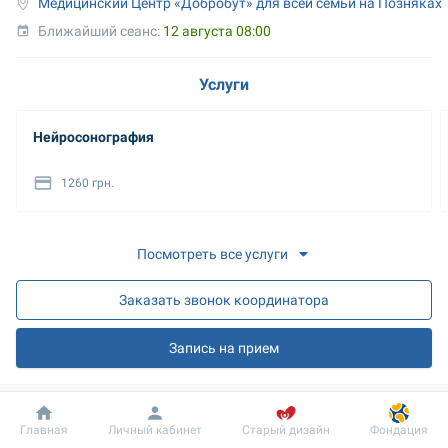
Медицинский Центр «Добробут» для всей семьи на Позняках
Ближайший сеанс: 
12 августа 08:00
Услуги
Нейросонография
1260 грн.
Посмотреть все услуги
Заказать звонок координатора
Запись на прием
О враче
Добробут
Информация
Пациенту
Главная
Личный кабинет
Старый дизайн
Фондация