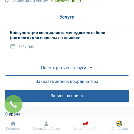
Ближайший сеанс: 
15 августа 08:30
Услуги
Консультация специалиста менеджмента боли
(алголога) для взрослых в клинике
1740 грн.
Посмотреть все услуги
Заказать звонок координатора
Запись на прием
О враче
Образование: 
Добробут
Информация
Пациенту
Главная
Личный кабинет
Старый дизайн
Фондация