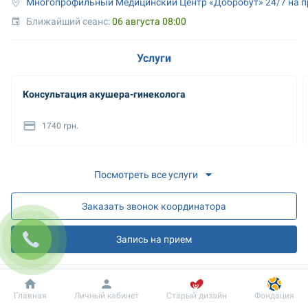
Многопрофильный Медицинский Центр «Добробут» 24/7 на п
Ближайший сеанс: 
06 августа 08:00
Услуги
Консультация акушера-гинеколога
1740 грн.
Посмотреть все услуги
Заказать звонок координатора
Запись на прием
О враче
Добробут
Информация
Пациенту
Главная
Личный кабинет
Старый дизайн
Фондация