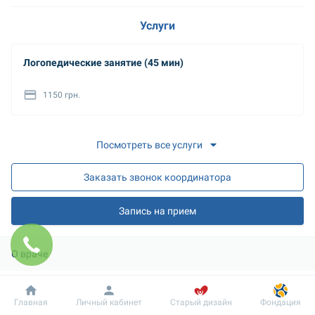
Услуги
Логопедические занятие (45 мин)
1150 грн.
Посмотреть все услуги
Заказать звонок координатора
Запись на прием
О враче
Добробут
Информация
Пациенту
Главная
Личный кабинет
Старый дизайн
Фондация