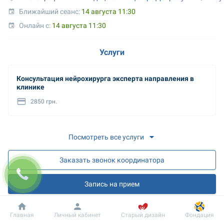
Ближайший сеанс: 
14 августа 11:30
Онлайн с: 
14 августа 11:30
Услуги
Консультация нейрохирурга эксперта направления в
клинике
2850 грн.
Посмотреть все услуги
Заказать звонок координатора
Запись на прием
Запись на онлайн разъяснения
Добробут
Информация
Пациенту
Главная
Личный кабинет
Старый дизайн
Фондация