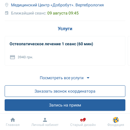
Медицинский Центр «Добробут». Вертебрология
Ближайший сеанс: 
09 августа 09:45
Услуги
Остеопатическое лечение 1 сеанс (60 мин)
3940 грн.
Посмотреть все услуги
Заказать звонок координатора
Запись на прием
О враче
Добробут
Информация
Пациенту
Главная
Личный кабинет
Старый дизайн
Фондация