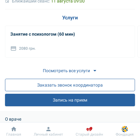
Ближайший сеанс: 
11 августа 09:00
Услуги
Занятие с психологом (60 мин)
2080 грн.
Посмотреть все услуги
Заказать звонок координатора
Запись на прием
О враче
Образование: 
Добробут
Информация
Пациенту
Главная
Личный кабинет
Старый дизайн
Фондация