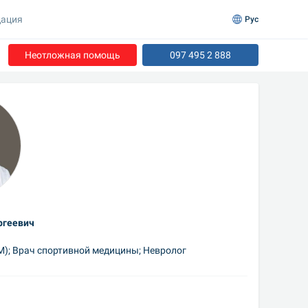
ация
Рус
Неотложная помощь
097 495 2 888
ргеевич
); Врач спортивной медицины; Невролог