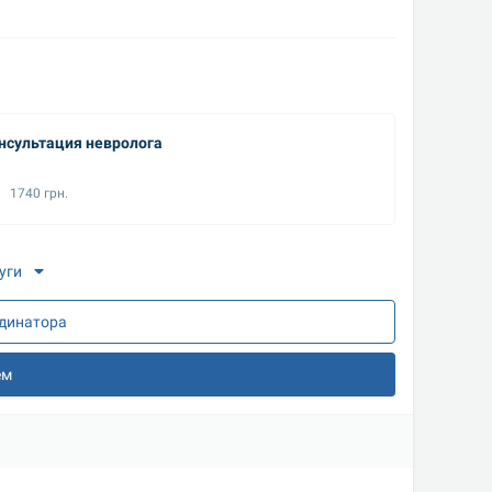
нсультация невролога
Консуль
1740 грн.
1740
уги
рдинатора
ем