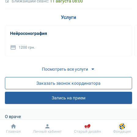
Ближайший сеанс: 
11 августа 08:00
Услуги
Нейросонография
1200 грн.
Посмотреть все услуги
Заказать звонок координатора
Запись на прием
О враче
Образование: 
Добробут
Информация
Пациенту
Главная
Личный кабинет
Старый дизайн
Фондация