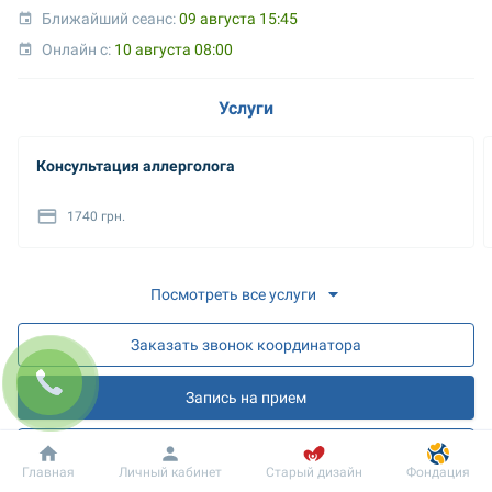
Ближайший сеанс: 
09 августа 15:45
Онлайн с: 
10 августа 08:00
Услуги
Консультация аллерголога
1740 грн.
Посмотреть все услуги
Заказать звонок координатора
Запись на прием
Запись на онлайн разъяснения
Добробут
Информация
Пациенту
Главная
Личный кабинет
Старый дизайн
Фондация