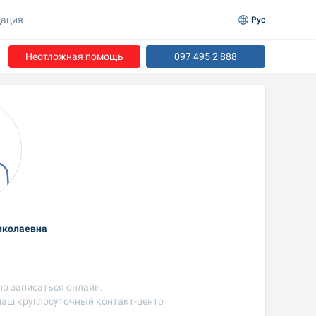
ация
Рус
Неотложная помощь
097 495 2 888
иколаевна
но записаться онлайн.
 наш круглосуточный контакт-центр