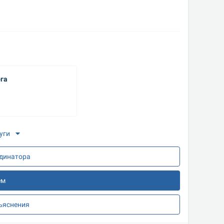
га
уги
рдинатора
ем
зъяснения