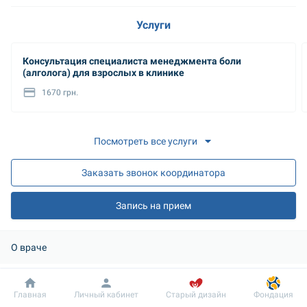
Услуги
Консультация специалиста менеджмента боли
(алголога) для взрослых в клинике
1670 грн.
Посмотреть все услуги
Заказать звонок координатора
Запись на прием
О враче
Образование: 
Добробут
Информация
Пациенту
Главная
Личный кабинет
Старый дизайн
Фондация
Национальный медицинский университет имени А.А. 