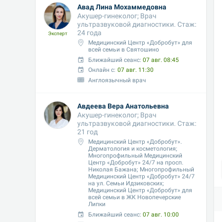
Авад Лина Мохаммедовна
Акушер-гинеколог; Врач 
ультразвуковой диагностики. Стаж: 
24 года
Эксперт
Медицинский Центр «Добробут» для 
всей семьи в Святошино
Ближайший сеанс: 
07 авг. 08:45
Онлайн с:
07 авг. 11:30
Англоязычный врач
Авдеева Вера Анатольевна
Акушер-гинеколог; Врач 
ультразвуковой диагностики. Стаж: 
21 год
Медицинский Центр «Добробут». 
Дерматология и косметология; 
Многопрофильный Медицинский 
Центр «Добробут» 24/7 на просп. 
Николая Бажана; Многопрофильный 
Медицинский Центр «Добробут» 24/7 
на ул. Семьи Идзиковских;  
Медицинский Центр «Добробут» для 
всей семьи в ЖК Новопечерские 
Липки
Ближайший сеанс: 
07 авг. 10:00