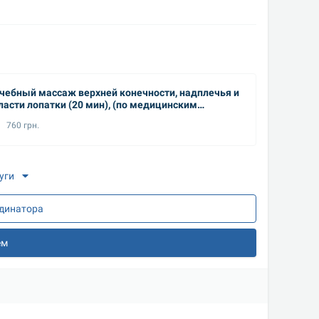
ый массаж верхней конечности, надплечья и
Лечебный массаж нижн
ласти лопатки (20 мин), (по медицинским
медици
казаниям)
760 грн.
1070
уги
рдинатора
ем