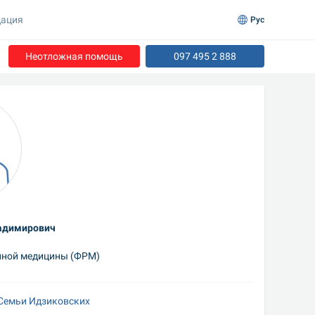
ация
Рус
Неотложная помощь
097 495 2 888
адимирович
нной медицины (ФРМ)
 Семьи Идзиковских