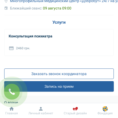
Многопрофильный Медицинский Центр «Добробут» 24/7 на у
Ближайший сеанс: 
09 августа 09:00
Услуги
Консультация психиатра
2460 грн.
Заказать звонок координатора
Запись на прием
О враче
Добробут
Информация
Пациенту
Главная
Личный кабинет
Старый дизайн
Фондация
Категория: 
Высшая