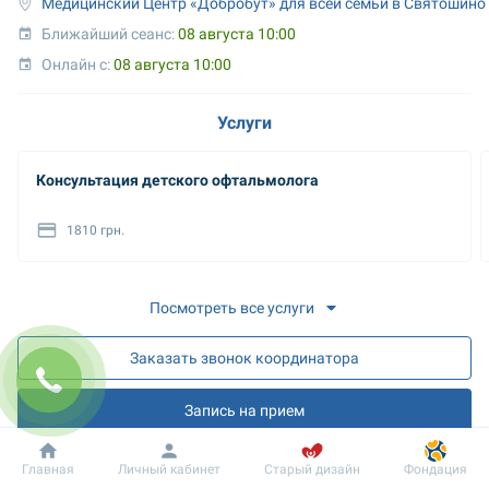
Медицинский Центр «Добробут» для всей семьи в Святошино
Ближайший сеанс: 
08 августа 10:00
Онлайн с: 
08 августа 10:00
Услуги
Консультация детского офтальмолога
1810 грн.
Посмотреть все услуги
Заказать звонок координатора
Запись на прием
Запись на онлайн разъяснения
Добробут
Информация
Пациенту
Главная
Личный кабинет
Старый дизайн
Фондация