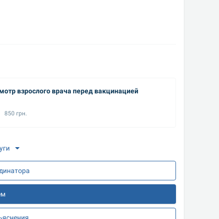
мотр взрослого врача перед вакцинацией
УЗИ ор
850 грн.
1260
уги
рдинатора
ем
зъяснения