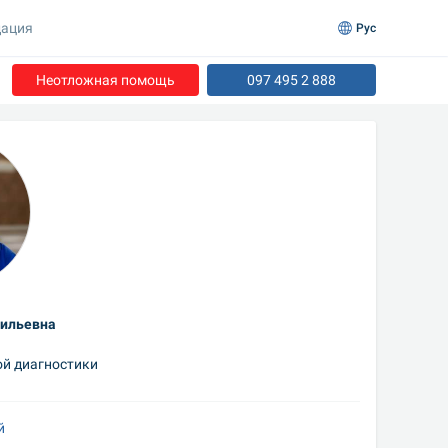
ация
Рус
Неотложная помощь
097 495 2 888
ильевна
ой диагностики
й