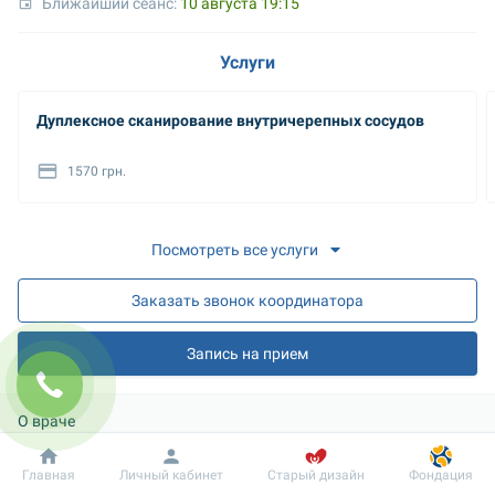
Ближайший сеанс: 
10 августа 19:15
Услуги
Дуплексное сканирование внутричерепных сосудов
1570 грн.
Посмотреть все услуги
Заказать звонок координатора
Запись на прием
О враче
Добробут
Информация
Пациенту
Главная
Личный кабинет
Старый дизайн
Фондация