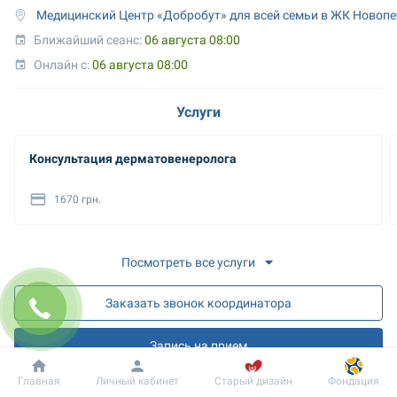
 Медицинский Центр «Добробут» для всей семьи в ЖК Новоп
Ближайший сеанс: 
06 августа 08:00
Онлайн с: 
06 августа 08:00
Услуги
Консультация дерматовенеролога
1670 грн.
Посмотреть все услуги
Заказать звонок координатора
Запись на прием
Добробут
Информация
Пациенту
Главная
Личный кабинет
Старый дизайн
Фондация
Запись на онлайн разъяснения