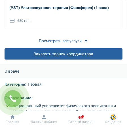
(УЗТ) Ультразвуковая терапия (Фонофорез) (1 зона)
680 грн.
Посмотреть все услуги
Заказать звонок координатора
О враче
Категория: 
Первая
Образование: 
Национальный университет физического воспитания и 
спорта Украины, специальность «Физическая терапия»
Добробут
Информация
Пациенту
Главная
Личный кабинет
Старый дизайн
Фондация
Членство в ассоциациях, обществах; посещение 