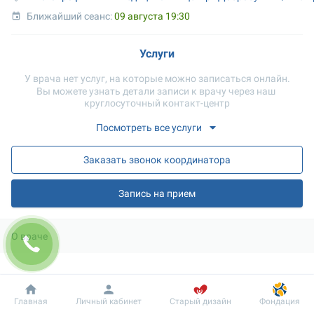
Ближайший сеанс: 
09 августа 19:30
Услуги
У врача нет услуг, на которые можно записаться онлайн.
Вы можете узнать детали записи к врачу через наш 
круглосуточный контакт-центр
Посмотреть все услуги
Заказать звонок координатора
Запись на прием
О враче
Категория: 
Вторая
Добробут
Информация
Пациенту
Главная
Личный кабинет
Старый дизайн
Фондация