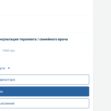
нсультация терапевта / семейного врача
Осмотр 
1660 грн.
850 
уги
рдинатора
ем
зъяснения