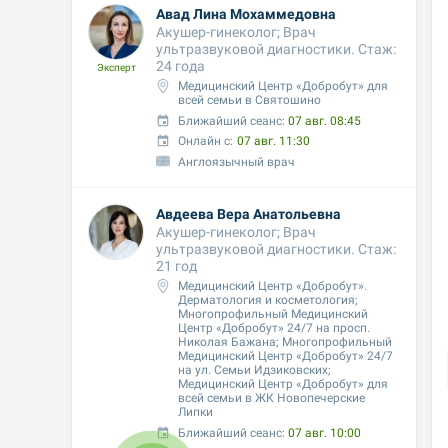
Авад Лина Мохаммедовна
Акушер-гинеколог; Врач 
ультразвуковой диагностики. Стаж: 
24 года
Эксперт
Медицинский Центр «Добробут» для 
всей семьи в Святошино
Ближайший сеанс: 
07 авг. 08:45
Онлайн с:
07 авг. 11:30
Англоязычный врач
Авдеева Вера Анатольевна
Акушер-гинеколог; Врач 
ультразвуковой диагностики. Стаж: 
21 год
Медицинский Центр «Добробут». 
Дерматология и косметология; 
Многопрофильный Медицинский 
Центр «Добробут» 24/7 на просп. 
Николая Бажана; Многопрофильный 
Медицинский Центр «Добробут» 24/7 
на ул. Семьи Идзиковских;  
Медицинский Центр «Добробут» для 
всей семьи в ЖК Новопечерские 
Липки
Ближайший сеанс: 
07 авг. 10:00