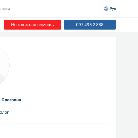
ация
Рус
Неотложная помощь
097 495 2 888
 Олеговна
олог