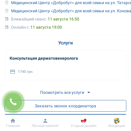
Медицинский Центр «Добробут» для всей семьи на ул. Татарс
Медицинский Центр «Добробут» для всей семьи на ул. Конов
Ближайший сеанс: 
11 августа 16:50
Онлайн с: 
11 августа 19:00
Услуги
Консультация дерматовенеролога
1740 грн.
Посмотреть все услуги
Заказать звонок координатора
Запись на прием
Добробут
Информация
Пациенту
Главная
Личный кабинет
Старый дизайн
Фондация