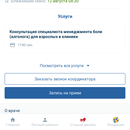
Ближайший сеанс: 
12 августа 08:30
Услуги
Консультация специалиста менеджмента боли
(алголога) для взрослых в клинике
1740 грн.
Посмотреть все услуги
Заказать звонок координатора
Запись на прием
О враче
Категория: 
Высшая
Добробут
Информация
Пациенту
Главная
Личный кабинет
Старый дизайн
Фондация