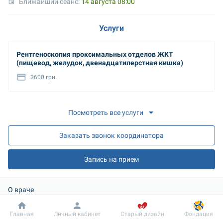
Ближайший сеанс: 
14 августа 08:00
Услуги
Рентгеноскопия проксимальных отделов ЖКТ
(пищевод, желудок, двенадцатиперстная кишка)
3600 грн.
Посмотреть все услуги
Заказать звонок координатора
Запись на прием
О враче
Категория: 
Первая
Добробут
Информация
Пациенту
Главная
Личный кабинет
Старый дизайн
Фондация