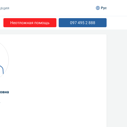
ация
Рус
Неотложная помощь
097 495 2 888
новна
а
г