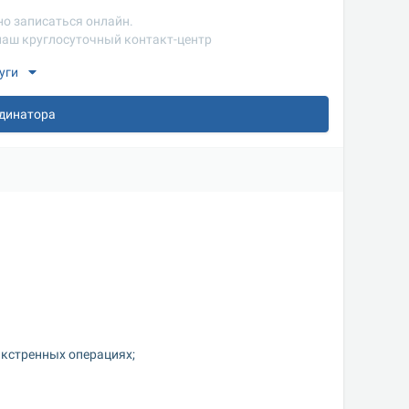
но записаться онлайн.
 наш круглосуточный контакт-центр
уги
рдинатора
экстренных операциях;