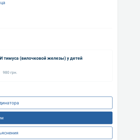
ьца
И тимуса (вилочковой железы) у детей
УЗИ пил
980 грн.
1200
рдинатора
ем
зъяснения