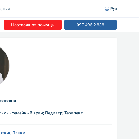
ация
Рус
Неотложная помощь
097 495 2 888
тоновна
ики - семейный врач; Педиатр; Терапевт
ерские Липки