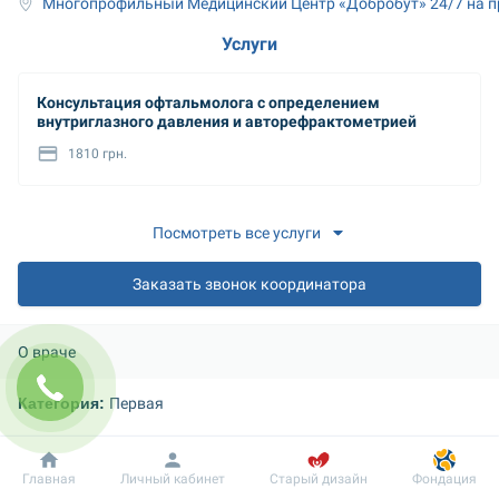
Многопрофильный Медицинский Центр «Добробут» 24/7 на п
Услуги
Консультация офтальмолога с определением
внутриглазного давления и авторефрактометрией
1810 грн.
Посмотреть все услуги
Заказать звонок координатора
О враче
Категория: 
Первая
Образование: 
Добробут
Информация
Пациенту
Главная
Личный кабинет
Старый дизайн
Фондация
2006–2012 гг. — Донецкий национальный медицинский 