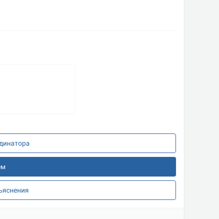
рдинатора
ем
зъяснения