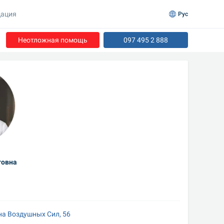
ация
Рус
Неотложная помощь
097 495 2 888
говна
на Воздушных Сил, 56