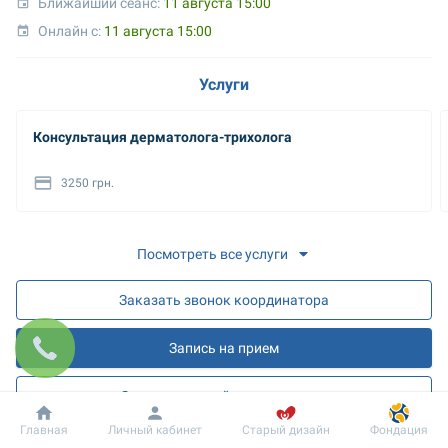
Ближайший сеанс: 
11 августа 15:00
Онлайн с: 
11 августа 15:00
Услуги
Консультация дерматолога-трихолога
3250 грн.
Посмотреть все услуги
Заказать звонок координатора
Запись на прием
Запись на онлайн разъяснения
Добробут
Информация
Пациенту
Главная
Личный кабинет
Старый дизайн
Фондация