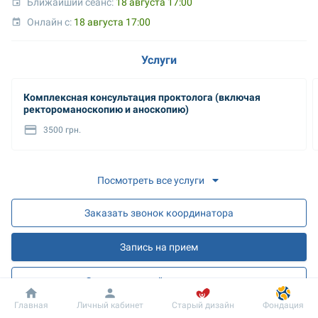
Ближайший сеанс: 
18 августа 17:00
Онлайн с: 
18 августа 17:00
Услуги
Комплексная консультация проктолога (включая
ректороманоскопию и аноскопию)
3500 грн.
Посмотреть все услуги
Заказать звонок координатора
Запись на прием
Запись на онлайн разъяснения
Добробут
Информация
Пациенту
Главная
Личный кабинет
Старый дизайн
Фондация