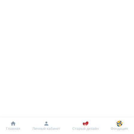
Добробут
Информация
Пациенту
Главная
Личный кабинет
Старый дизайн
Фондация