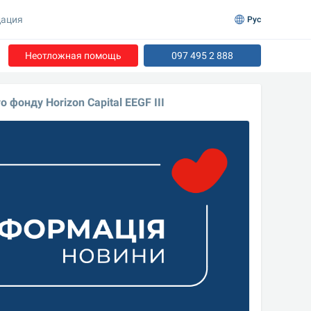
ация
Рус
Неотложная помощь
097 495 2 888
фонду Horizon Capital EEGF III