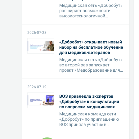
Vinci
Медицинская сеть «Добробут»
расширяет возможности
высокотехнологичной
хирургии и инвести...
2026-07-23
«Добробут» открывает новый
набор на бесплатное обучение
для медиков-ветеранов
Медицинская сеть «Добробут»
во второй раз запускает
проект «Медобразование для
героев», ...
2026-07-19
ВОЗ привлекла экспертов
«Добробута» к консультации
по вопросам медицинских
кадров
Медицинская команда сети
«Добробут» по приглашению
ВОЗ приняла участие в
технической кон...