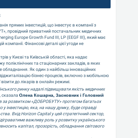
З
анія прямих інвестицій, що інвестує в компанії з 
УТ», провідний приватний постачальник медичних 
rging Europe Growth Fund III, LP (EEGF III), який має 
компанії. Фінансові деталі цієї угоди не 
ів у Києві та Київській області, яка надає 
 поліклінічних та стаціонарних закладів, в яких 
 обладнання. Як один з найбільш інноваційних 
 діджиталізацію бізнес-процесів, включно з мобільною 
ізити до лікарів в онлайн режимі.
нського ринку надалі підвищувати якість медичних 
, сказала 
Олена Кошарна, Засновник і Головний 
гав за розвитком «ДОБРОБУТУ» протягом багатьох 
о у інвестицію, яка, на нашу думку, буде справді 
а. Вхід Horizon Capital у цей стратегічний сектор, 
ідіграватиме важливу роль у розвитку українського 
вносить капітал, прозорість, обладнання світового 