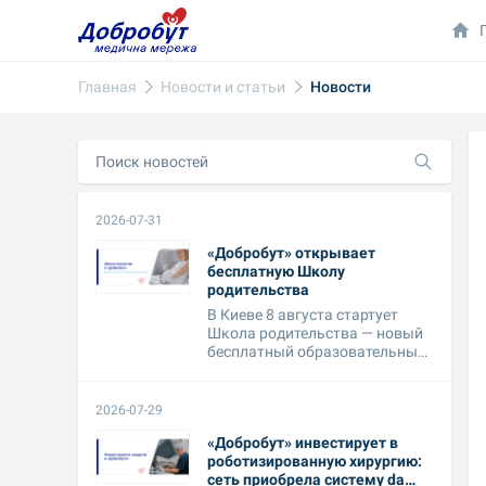
Главная
Новости и статьи
Новости
2026-07-31
«Добробут» открывает
бесплатную Школу
родительства
В Киеве 8 августа стартует
Школа родительства — новый
бесплатный образовательный
проект ...
2026-07-29
«Добробут» инвестирует в
роботизированную хирургию:
сеть приобрела систему da