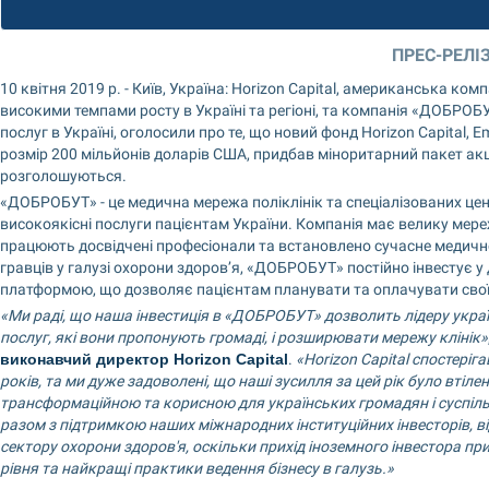
ПРЕС-РЕЛІ
10 квітня 2019 р. - Київ, Україна: Horizon Capital, американська комп
високими темпами росту в Україні та регіоні, та компанія «ДОБРОБ
послуг в Україні, оголосили про те, що новий фонд Horizon Capital, Eme
розмір 200 мільйонів доларів США, придбав міноритарний пакет акцій 
розголошуються.
«ДОБРОБУТ» - це медична мережа поліклінік та спеціалізованих центр
високоякісні послуги пацієнтам України. Компанія має велику мережу
працюють досвідчені професіонали та встановлено сучасне медичне
гравців у галузі охорони здоров’я, «ДОБРОБУТ» постійно інвестує у
платформою, що дозволяє пацієнтам планувати та оплачувати свої в
«Ми раді, що наша інвестиція в «ДОБРОБУТ» дозволить лідеру украї
послуг, які вони пропонують громаді, і розширювати мережу клінік»
виконавчий директор Horizon Capital
. 
«Horizon Capital спостері
років, та ми дуже задоволені, що наші зусилля за цей рік було втілен
трансформаційною та корисною для українських громадян і суспільств
разом з підтримкою наших міжнародних інституційних інвесторів, в
сектору охорони здоров'я, оскільки прихід іноземного інвестора при
рівня та найкращі практики ведення бізнесу в галузь.»