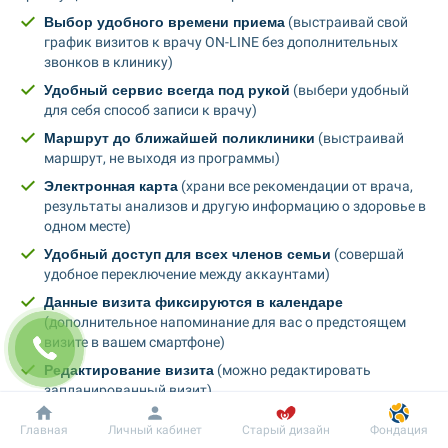
Выбор удобного времени приема
 (выстраивай свой 
график визитов к врачу ON-LINE без дополнительных 
звонков в клинику)
Удобный сервис всегда под рукой
 (выбери удобный 
для себя способ записи к врачу)
Маршрут до ближайшей поликлиники
 (выстраивай 
маршрут, не выходя из программы)
Электронная карта
 (храни все рекомендации от врача, 
результаты анализов и другую информацию о здоровье в 
одном месте)
Удобный доступ для всех членов семьи
 (совершай 
удобное переключение между аккаунтами)
Данные визита фиксируются в календаре
(дополнительное напоминание для вас о предстоящем 
визите в вашем смартфоне)
Редактирование визита
 (можно редактировать 
запланированный визит)
Маршрут до ближайшей поликлиники
 (строить 
Добробут
Информация
Пациенту
Главная
Личный кабинет
Старый дизайн
Фондация
маршрут можно не выходя из программы)