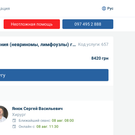
ация
Рус
Неотложная помощь
097 495 2 888
Биопсия эксцизионная глубокая (удаление всего образования (невриномы, лимфоузлы) глубоких образований (мышцы, надкостница и др.) .
Код услуги: 657
8420 грн
угу
Янюк Сергей Васильевич
Хирург
Ближайший сеанс: 
08 авг. 08:00
Онлайн с:
08 авг. 11:30