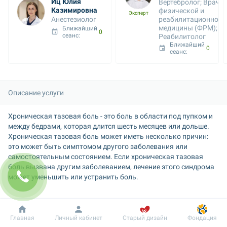
Иц Юлия 
Вертебролог; Врач 
Казимировна
физической и 
Эксперт
Анестезиолог
реабилитационной 
медицины (ФРМ); 
Ближайший 
06 авг. 13:00
сеанс: 
Реабилитолог
Ближайший 
06 авг. 13:45
сеанс: 
Описание услуги
Хроническая тазовая боль - это боль в области под пупком и 
между бедрами, которая длится шесть месяцев или дольше. 
Хроническая тазовая боль может иметь несколько причин: 
это может быть симптомом другого заболевания или 
самостоятельным состоянием. Если хроническая тазовая 
боль вызвана другим заболеванием, лечение этого синдрома 
может уменьшить или устранить боль.
Добробут
Информация
Пациенту
Главная
Личный кабинет
Старый дизайн
Фондация