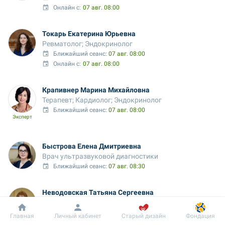
Онлайн с:
07 авг. 08:00
Токарь Екатерина Юрьевна
Ревматолог; Эндокринолог
Ближайший сеанс: 
07 авг. 08:00
Онлайн с:
07 авг. 08:00
Крапивнер Марина Михайловна
Терапевт; Кардиолог; Эндокринолог
Ближайший сеанс: 
07 авг. 08:00
Эксперт
Быстрова Елена Дмитриевна
Врач ультразвуковой диагностики
Ближайший сеанс: 
07 авг. 08:30
Неводовская Татьяна Сергеевна
Эндокринолог; Врач ультразвуковой диагностики; 
Эндокринолог детский
Добробут
Информация
Пациенту
Главная
Личный кабинет
Старый дизайн
Фондация
Ближайший сеанс: 
07 авг. 08:30