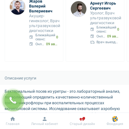
Жаров 
Арнеут Игорь 
Валерий 
Сергеевич
Валериевич
Уролог; Врач 
Акушер-
ультразвуковой 
гинеколог; Врач 
диагностики
ультразвуковой 
Ближайший 
09 авг. 10:35
диагностики
сеанс: 
Ближайший 
Онлайн с:
09 авг. 10:45
09 авг. 10:35
сеанс: 
Врач выездных услуг
Онлайн с:
09 авг. 11:30
Описание услуги
Бактериальный посев из уретры - это лабораторный анализ, 
позволяющий определить качественно-количественный 
состав микрофлоры при воспалительных процессах 
мочеполовой системы. Исследование охватывает аэробную 
условно-патогенную флору и грибы рода Candida spp.
Исследование включает определение чувствительности к 
Добробут
Информация
Пациенту
Главная
Личный кабинет
Старый дизайн
Фондация
антибиотикам и антимикотикам, необходимую для 