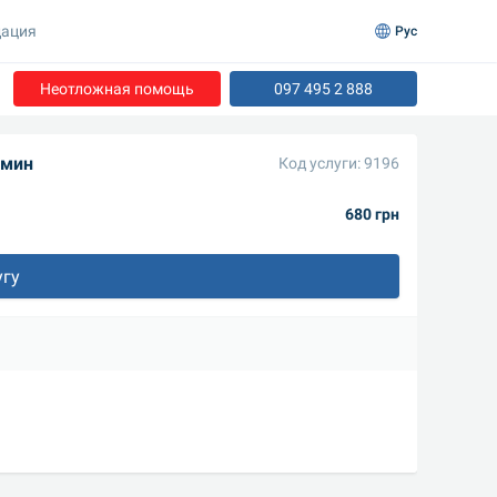
ация
Рус
Неотложная помощь
097 495 2 888
 мин
Код услуги: 9196
680 грн
угу