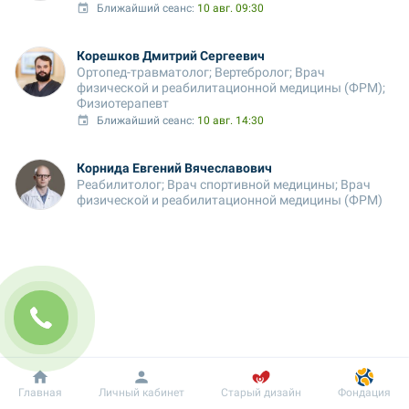
Ближайший сеанс: 
10 авг. 09:30
Корешков Дмитрий Сергеевич
Ортопед-травматолог; Вертебролог; Врач 
физической и реабилитационной медицины (ФРМ); 
Физиотерапевт
Ближайший сеанс: 
10 авг. 14:30
Корнида Евгений Вячеславович
Реабилитолог; Врач спортивной медицины; Врач 
физической и реабилитационной медицины (ФРМ)
Добробут
Информация
Пациенту
Главная
Личный кабинет
Старый дизайн
Фондация