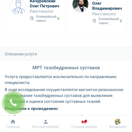
Качуровский 
Олег 
Олег Петрович
Владимирович
Рентгенолог
Рентгенолог
Ближайший 
09 авг. 19:40
Ближайший 
сеанс: 
09 авг. 19:40
сеанс: 
Описание услуги
МРТ тазобедренных суставов
Услуга предоставляется исключительно по направлению 
специалиста.
В ходе исследования осуществляется магнитно-резонансное 
сканирование тазобедренных суставов для выявления 
патологий и оценки состояния суставных тканей.
Показания к проведению:
Дегенеративные изменения в тазобедренных суставах.
Устаревшие травмы тазобедренных суставов.
Добробут
Информация
Пациенту
Главная
Личный кабинет
Старый дизайн
Фондация