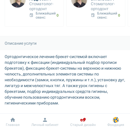
Стоматолог-
Стоматолог-
ортодонт
ортодонт
Ближайший 
Ближайший 
06 авг. 09:00
06 авг. 09:00
сеанс: 
сеанс: 
Описание услуги
Ортодонтическое лечение брекет-системой включает 
подготовку к фиксации (индивидуальный подбор прописи 
брекетов), фиксацию брекет-системы на верхнюю и нижнюю 
челюсть, дополнительных элементов системы по 
необходимости (замки, кнопки, пружины и т.п.), установку дуг, 
лигатур и межчелюстных тяг. А также урок гигиены с 
брекетами, подбор индивидуальных средств гигиены, 
обучение пользованию ортодонтическим воском, 
гигиеническими приборами.
Добробут
Информация
Пациенту
Главная
Личный кабинет
Старый дизайн
Фондация