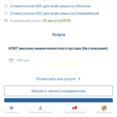
Стоматология DDC для всей семьи на Оболони
Стоматология DDC для всей семьи на Олимпийской
Ближайший сеанс: 
09 августа 09:00
Услуги
КЛКТ височно-нижнечелюстного сустава (без описания)
1400 грн.
Посмотреть все услуги
Заказать звонок координатора
Запись на прием
Добробут
Информация
Пациенту
Главная
Личный кабинет
Старый дизайн
Фондация